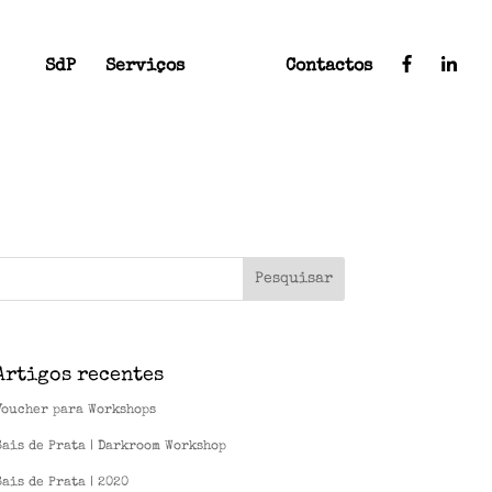
SdP
Serviços
News
Contactos
Artigos recentes
Voucher para Workshops
Sais de Prata | Darkroom Workshop
Sais de Prata | 2020