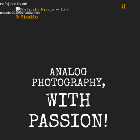
Reprodutor
ce(s) not found
de
t/uploads/2018/03/lab02.mp4
vídeo
ANALOG
PHOTOGRAPHY,
WITH
PASSION!