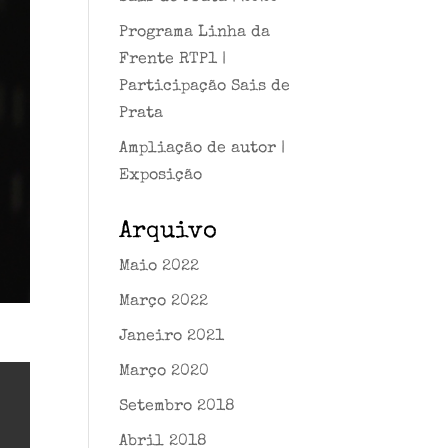
Programa Linha da
Frente RTP1 |
Participação Sais de
Prata
Ampliação de autor |
Exposição
Arquivo
Maio 2022
Março 2022
Janeiro 2021
Março 2020
Setembro 2018
Abril 2018