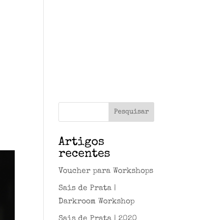
SdP
Serviços
News
Contactos
Artigos
recentes
Voucher para Workshops
Sais de Prata |
Darkroom Workshop
Sais de Prata | 2020